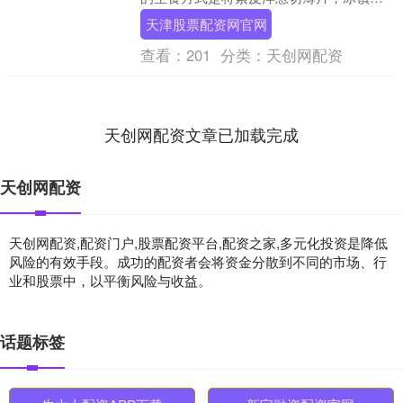
撒上盐和柠檬汁，辛辣味转为清甜，搭配
天津股票配资网官网
烤肉最能解腻。升....
查看：
201
分类：
天创网配资
天创网配资文章已加载完成
天创网配资
天创网配资,配资门户,股票配资平台,配资之家,多元化投资是降低
风险的有效手段。成功的配资者会将资金分散到不同的市场、行
业和股票中，以平衡风险与收益。
话题标签