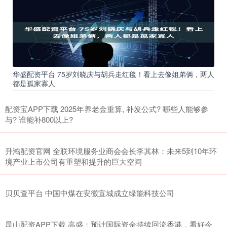
华盛配资平台 75岁刘晓庆与胡兵走红毯！看上去像姐弟俩，两人
都是孤家寡人
配资宝APP下载 2025年养老金重算, 补发公式? 哪些人能够参
与? 谁能补800以上?
升鸿配资官网 全联环境服务业商会会长李其林：未来5到10年环
境产业上市公司有重塑和提升的巨大空间
贝贝查平台 中国中煤在安徽宣城成立绿能科技公司
昆山配资APP下载 高盛：预计国际资金持续回流香港，看好今