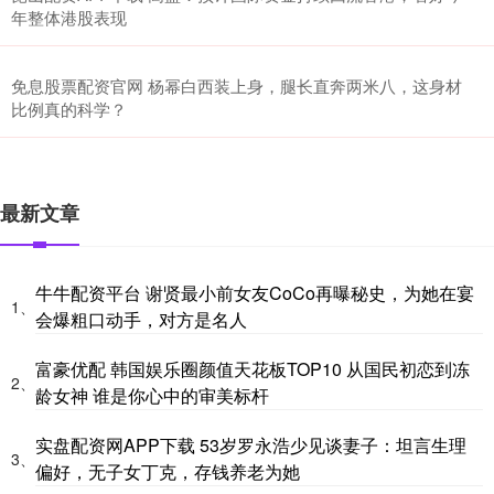
年整体港股表现
免息股票配资官网 杨幂白西装上身，腿长直奔两米八，这身材
比例真的科学？
最新文章
牛牛配资平台 谢贤最小前女友CoCo再曝秘史，为她在宴
1、
会爆粗口动手，对方是名人
富豪优配 韩国娱乐圈颜值天花板TOP10 从国民初恋到冻
2、
龄女神 谁是你心中的审美标杆
实盘配资网APP下载 53岁罗永浩少见谈妻子：坦言生理
3、
偏好，无子女丁克，存钱养老为她