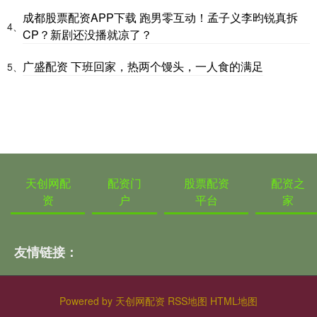
成都股票配资APP下载 跑男零互动！孟子义李昀锐真拆
4、
CP？新剧还没播就凉了？
广盛配资 下班回家，热两个馒头，一人食的满足
5、
天创网配
配资门
股票配资
配资之
资
户
平台
家
友情链接：
Powered by
天创网配资
RSS地图
HTML地图