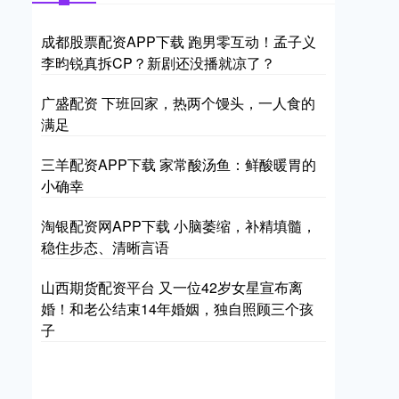
成都股票配资APP下载 跑男零互动！孟子义
李昀锐真拆CP？新剧还没播就凉了？
广盛配资 下班回家，热两个馒头，一人食的
满足
三羊配资APP下载 家常酸汤鱼：鲜酸暖胃的
小确幸
淘银配资网APP下载 小脑萎缩，补精填髓，
稳住步态、清晰言语
山西期货配资平台 又一位42岁女星宣布离
婚！和老公结束14年婚姻，独自照顾三个孩
子