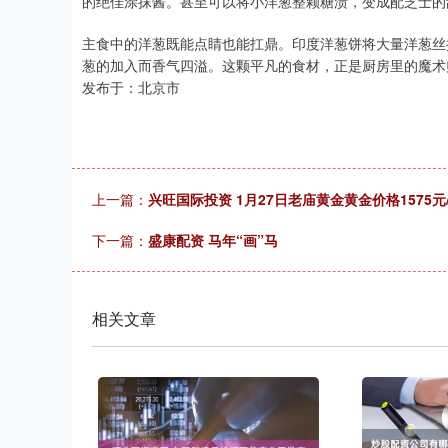
的绝佳涂抹酱。甚至可以将小洋葱整颗糖渍，变成配芝士的
主食中的洋葱既能点睛也能扛鼎。印度洋葱饼将大量洋葱丝
葱的加入而香气四溢。这颗平凡的食材，正是厨房里的魔术
发布于：北京市
上一篇：
兴旺国际投资 1月27日老庙黄金黄金价格1575元
下一篇：
盛康配资 马年“画”马
相关文章