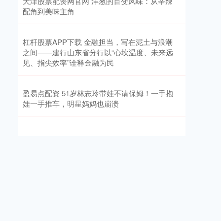
天津股票配资网官网 洋葱的百变风味：从辛辣
配角到美味主角
杠杆股票APP下载 金融担当，写在泥土与浪潮
之间——建行山东省分行以“心坎温度、未来远
见、指尖效率”诠释金融为民
盈易点配资 51岁林志玲带娃不请保姆！一手抱
娃一手推车，明星妈妈也崩溃