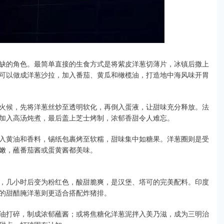
缺的角色。最简单直接的生食方式是将紫皮洋葱切薄片，冰镇后撒上
可以做成洋葱沙拉，加入番茄、黄瓜和橄榄油，打造地中海风味开胃
火候，先将洋葱丝炒至透明软化，再倒入蛋液，让甜味充分释放。法
加入高汤炖煮，最后盖上芝士烤制，浓郁香甜令人难忘。
入黄油和香料，锡纸包裹烤至软糯，甜味集中如糖果。洋葱圈则是受
嫩，蘸番茄酱或蛋黄酱都美味。
，几小时后变为粉红色，酸甜脆爽，是汉堡、塔可的完美配料。印度
的甜醋腌洋葱则更适合搭配炸猪排。
油打碎，制成浓郁蘸酱；或将焦糖化洋葱泥拌入美乃滋，成为三明治