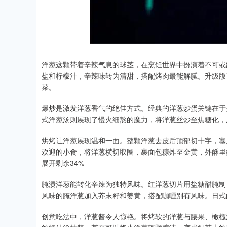
洋葱这颗带着辛辣气息的球茎，在烹饪世界中扮演着不可或
盐和柠檬汁，辛辣味转为清甜，搭配烤肉最能解腻。升级版
菜。
爆炒是激发洋葱香气的绝佳方式。经典的洋葱炒蛋关键在于
式洋葱汤则展现了慢火细熬的魔力，将洋葱丝炒至焦糖化，
烘烤让洋葱展现温和一面。整颗洋葱去皮后顶部切十字，塞
欢迎的小食，将洋葱横切取圈，裹面包糠炸至金黄，外酥里
展开剩余34%
腌渍洋葱能转化辛辣为独特风味。红洋葱切片用盐糖醋腌制
风味的腌洋葱加入芥末籽和姜黄，搭配咖喱别有风味。日式
创意吃法中，洋葱酱令人惊艳。将烤软的洋葱与腰果、橄榄