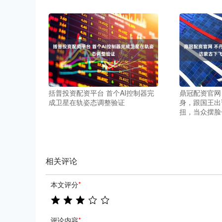
括普投资配资平台 首个AI控制器完
鼎冠配资官网
成卫星在轨姿态调整验证
身，跟国王出
扭，当众摆脸
相关评论
本文评分
*
评论内容
*