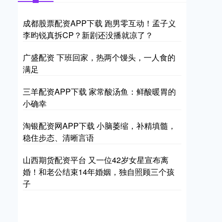
成都股票配资APP下载 跑男零互动！孟子义
李昀锐真拆CP？新剧还没播就凉了？
广盛配资 下班回家，热两个馒头，一人食的
满足
三羊配资APP下载 家常酸汤鱼：鲜酸暖胃的
小确幸
淘银配资网APP下载 小脑萎缩，补精填髓，
稳住步态、清晰言语
山西期货配资平台 又一位42岁女星宣布离
婚！和老公结束14年婚姻，独自照顾三个孩
子