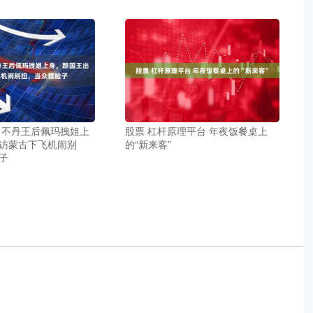
 不丹王后佩玛拽姐上
股票 杠杆原理平台 年夜饭餐桌上
访蒙古下飞机闹别
的“新来客”
子