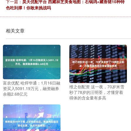
下一篇：
昊天优配平台 西藏林芝美食地图：石锅鸡+藏香猪10种特
色吃到撑！你敢来挑战吗
相关文章
富农优配 哈焊华通：1月16日融
维之创配资 这一夜，70岁米雪
资买入5091.19万元，融资融券
秒了78岁的汪明荃，才懂穿着
余额2.68亿元
得体的含金量有多高