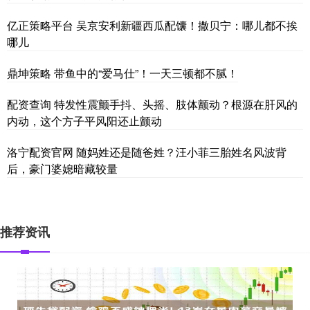
亿正策略平台 吴京安利新疆西瓜配馕！撒贝宁：哪儿都不挨
哪儿
鼎坤策略 带鱼中的“爱马仕”！一天三顿都不腻！
配资查询 特发性震颤手抖、头摇、肢体颤动？根源在肝风的
内动，这个方子平风阳还止颤动
洛宁配资官网 随妈姓还是随爸姓？汪小菲三胎姓名风波背
后，豪门婆媳暗藏较量
推荐资讯