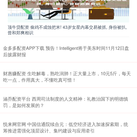
顶牛贷配资 偷鸡不成蚀把米! 43岁女星内幕交易被抓, 身份被扒,
曾和郑爽相识
金多多配资APP下载 预告！Intelligent将于美东时间11月12日盘
后披露财报
财惠赚配资 生吃解毒，熟吃润肺！正大量上市，10元5斤，每天
吃一点，作用真大，不懂吃真可惜！
涵乔配资平台 西周司法制度的人文精神：礼教治国下的明德慎
罚，是如何发展的？
悦来网官网 中国信通院续合元：低空经济进入加速探索期，统
筹推进需强化顶层设计、集约建设与应用牵引