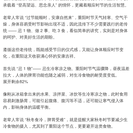
承载着 “登高望远、思念亲人” 的情怀，更藏着顺应时节的生活智慧。
老辈人常说 “过节能顺时，安康自然来”，重阳时节天气转寒、空气干
燥，身体容易受时节影响出现不适，因此流传下不少需要践行的老传
统 —— 忌 1 物、做 2 事、吃 3 食，看似简单的讲究，实则是对身体
的呵护、对美好生活的期盼。
遵循这些老传统，既能感受节日的仪式感，又能让身体顺应时节变
化，在重阳这天收获满心怀的安康吉祥。
首先说 “忌 1 物”—— 忌生冷寒凉之物。重阳时节气温骤降，昼夜温差
拉大，人体的脾胃功能也随之减弱，对生冷食物的耐受度变低。
展开剩余82%
像刚从冰箱拿出来的水果、凉拌菜、冰饮等生冷寒凉之物，此时食用
容易刺激肠胃，可能引起腹痛、腹泻等不适，还可能让寒气侵入体
内，影响身体的温暖平衡。
老辈人常说 “秋冬食冷，脾胃受难”，就是提醒大家秋冬时节要减少生
冷食物的摄入，尤其到了重阳这个节点，更要避开这类食物。