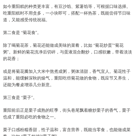
如今重阳糕的种类更丰富，有豆沙馅、紫薯馅等，可根据口味选择。
吃重阳糕时不用贪多，一小块即可，搭配一杯热茶，既能尝得节日味
道，又能感受传统祝福。
第二食是 “菊花食”。
除了喝菊花茶，菊花还能做成美味的菜肴，比如 “菊花炒蛋”“菊花
粥”。新鲜的菊花洗净后切碎，与蛋液混合翻炒，口感软嫩，带着淡淡
的花香；
或是将菊花瓣加入大米中熬煮成粥，粥体清甜，香气宜人。菊花性子
温和，能缓解深秋的燥气，重阳吃些菊花做的食物，既应节又养生，
还能为餐桌增添几分新意。
第三食是 “栗子”。
重阳前后正是栗子成熟的旺季，街头巷尾飘着糖炒栗子的香气，栗子
也成了重阳必吃的食物之一。
栗子口感粉糯香甜，性子温和，富含营养，既能当零食，也能做成菜
肴，比如 “栗子炖鸡”“栗子粥”。