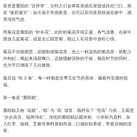
茱萸是重阳的 “吉祥草”，古时人们会将茱萸插在发髻或挂在门口，寓
意 “驱邪避灾”；如今虽不常插茱萸，但可以买些茱萸枝放在家中，感
受传统气息。
而菊花是重阳的 “时令花”，此时的菊花开得正盛，香气淡雅，在家中
摆放几盆菊花，或是去公园赏菊，能让人在花香中放松心情。
菊花不仅能观赏，还能制成菊花茶，泡上一杯温热的菊花茶，搭配少
许枸杞，喝起来清甜爽口，还能缓解深秋的干燥，顺应时节的同时，
也为节日增添了几分雅致。
最后说 “吃 3 食”，每一样都是应季又应节的美味，藏着对安康的祝
福。
第一食是 “重阳糕”。
重阳糕又称 “花糕”，“糕” 与 “高” 谐音，既呼应了 “登高” 习俗，又寓意
“步步高升、福寿绵长”。传统的重阳糕以糯米粉、小米粉为原料，加
入红枣、核桃、芝麻等果料蒸制而成，口感松软香甜，带着谷物的清
香。