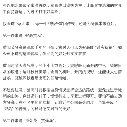
可以把水果放至常温再吃，菜肴也以温热为主，让肠胃在温和的饮食
中保持舒适，为过冬打下好基础。
接着讲 “做 2 事”，每一件都贴合重阳传统，还能为身体带来益处。
第一件事是 “登高赏秋”。
重阳节登高是流传千年的习俗，古时人们认为登高能 “避灾祈福”，如
今虽不讲究这些说法，但登高的好处却实实在在。
重阳时节天高气爽，登上小山或高处，能呼吸到新鲜的空气，缓解日
常的疲惫；远眺秋日美景，金黄的树叶、开阔的视野，还能让人心情
舒畅，驱散深秋容易出现的低落情绪。
不过要注意，登高时要根据自身情况选择合适的路线，避免走过于陡
峭的山路，穿舒适的鞋子，慢慢行走，享受过程即可。哪怕不能去远
方登高，在小区里爬爬楼梯、到附近的公园高处散步，也算是应了
“登高” 的传统，同样能感受时节的美好。
第二件事是 “插茱萸、赏菊花”。