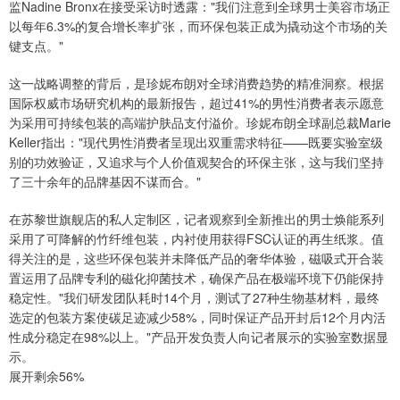
监Nadine Bronx在接受采访时透露："我们注意到全球男士美容市场正
以每年6.3%的复合增长率扩张，而环保包装正成为撬动这个市场的关
键支点。"
这一战略调整的背后，是珍妮布朗对全球消费趋势的精准洞察。根据
国际权威市场研究机构的最新报告，超过41%的男性消费者表示愿意
为采用可持续包装的高端护肤品支付溢价。珍妮布朗全球副总裁Marie
Keller指出："现代男性消费者呈现出双重需求特征——既要实验室级
别的功效验证，又追求与个人价值观契合的环保主张，这与我们坚持
了三十余年的品牌基因不谋而合。"
在苏黎世旗舰店的私人定制区，记者观察到全新推出的男士焕能系列
采用了可降解的竹纤维包装，内衬使用获得FSC认证的再生纸浆。值
得关注的是，这些环保包装并未降低产品的奢华体验，磁吸式开合装
置运用了品牌专利的磁化抑菌技术，确保产品在极端环境下仍能保持
稳定性。"我们研发团队耗时14个月，测试了27种生物基材料，最终
选定的包装方案使碳足迹减少58%，同时保证产品开封后12个月内活
性成分稳定在98%以上。"产品开发负责人向记者展示的实验室数据显
示。
展开剩余56%