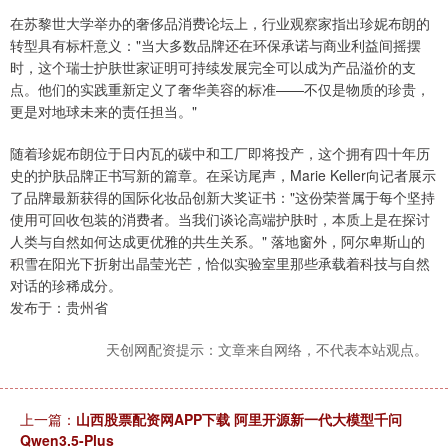
在苏黎世大学举办的奢侈品消费论坛上，行业观察家指出珍妮布朗的
转型具有标杆意义："当大多数品牌还在环保承诺与商业利益间摇摆
时，这个瑞士护肤世家证明可持续发展完全可以成为产品溢价的支
点。他们的实践重新定义了奢华美容的标准——不仅是物质的珍贵，
更是对地球未来的责任担当。"
随着珍妮布朗位于日内瓦的碳中和工厂即将投产，这个拥有四十年历
史的护肤品牌正书写新的篇章。在采访尾声，Marie Keller向记者展示
了品牌最新获得的国际化妆品创新大奖证书："这份荣誉属于每个坚持
使用可回收包装的消费者。当我们谈论高端护肤时，本质上是在探讨
人类与自然如何达成更优雅的共生关系。" 落地窗外，阿尔卑斯山的
积雪在阳光下折射出晶莹光芒，恰似实验室里那些承载着科技与自然
对话的珍稀成分。
发布于：贵州省
天创网配资提示：文章来自网络，不代表本站观点。
上一篇：
山西股票配资网APP下载 阿里开源新一代大模型千问
Qwen3.5-Plus