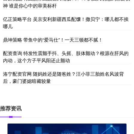
神 谁是你心中的审美标杆
亿正策略平台 吴京安利新疆西瓜配馕！撒贝宁：哪儿都不挨
哪儿
鼎坤策略 带鱼中的“爱马仕”！一天三顿都不腻！
配资查询 特发性震颤手抖、头摇、肢体颤动？根源在肝风的
内动，这个方子平风阳还止颤动
洛宁配资官网 随妈姓还是随爸姓？汪小菲三胎姓名风波背
后，豪门婆媳暗藏较量
推荐资讯