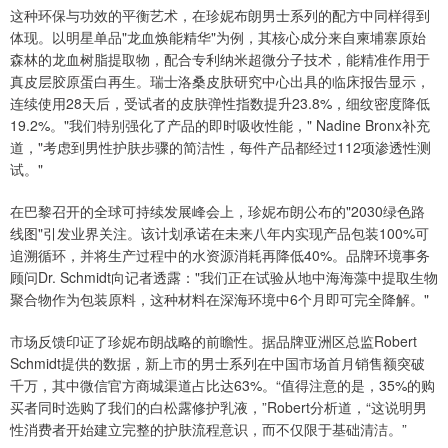
这种环保与功效的平衡艺术，在珍妮布朗男士系列的配方中同样得到
体现。以明星单品"龙血焕能精华"为例，其核心成分来自柬埔寨原始
森林的龙血树脂提取物，配合专利纳米超微分子技术，能精准作用于
真皮层胶原蛋白再生。瑞士洛桑皮肤研究中心出具的临床报告显示，
连续使用28天后，受试者的皮肤弹性指数提升23.8%，细纹密度降低
19.2%。"我们特别强化了产品的即时吸收性能，" Nadine Bronx补充
道，"考虑到男性护肤步骤的简洁性，每件产品都经过112项渗透性测
试。"
在巴黎召开的全球可持续发展峰会上，珍妮布朗公布的"2030绿色路
线图"引发业界关注。该计划承诺在未来八年内实现产品包装100%可
追溯循环，并将生产过程中的水资源消耗再降低40%。品牌环境事务
顾问Dr. Schmidt向记者透露："我们正在试验从地中海海藻中提取生物
聚合物作为包装原料，这种材料在深海环境中6个月即可完全降解。"
市场反馈印证了珍妮布朗战略的前瞻性。据品牌亚洲区总监Robert
Schmidt提供的数据，新上市的男士系列在中国市场首月销售额突破
千万，其中微信官方商城渠道占比达63%。“值得注意的是，35%的购
买者同时选购了我们的白松露修护乳液，”Robert分析道，“这说明男
性消费者开始建立完整的护肤流程意识，而不仅限于基础清洁。”