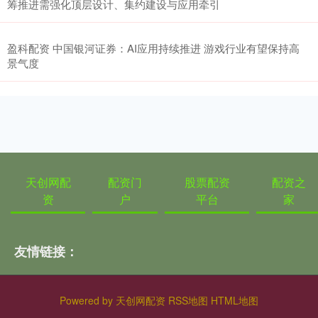
筹推进需强化顶层设计、集约建设与应用牵引
盈科配资 中国银河证券：AI应用持续推进 游戏行业有望保持高
景气度
天创网配
配资门
股票配资
配资之
资
户
平台
家
友情链接：
Powered by
天创网配资
RSS地图
HTML地图