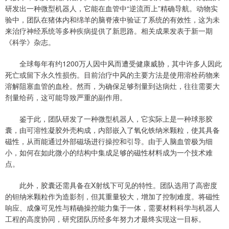
研发出一种微型机器人，它能在血管中“逆流而上”精确导航。动物实
验中，团队在猪体内和绵羊的脑脊液中验证了系统的有效性，这为未
来治疗神经系统等多种疾病提供了新思路。相关成果发表于新一期
《科学》杂志。
全球每年有约1200万人因中风而遭受健康威胁，其中许多人因此
死亡或留下永久性损伤。目前治疗中风的主要方法是使用溶栓药物来
溶解阻塞血管的血栓。然而，为确保足够剂量到达病灶，往往需要大
剂量给药，这可能导致严重的副作用。
鉴于此，团队研发了一种微型机器人，它实际上是一种球形胶
囊，由可溶性凝胶外壳构成，内部嵌入了氧化铁纳米颗粒，使其具备
磁性，从而能通过外部磁场进行操控和引导。由于人脑血管极为细
小，如何在如此微小的结构中集成足够的磁性材料成为一个技术难
点。
此外，胶囊还需具备在X射线下可见的特性。团队选用了高密度
的钽纳米颗粒作为造影剂，但其重量较大，增加了控制难度。将磁性
响应、成像可见性与精确操控能力集于一体，需要材料科学与机器人
工程的高度协同，研究团队历经多年努力才最终实现这一目标。